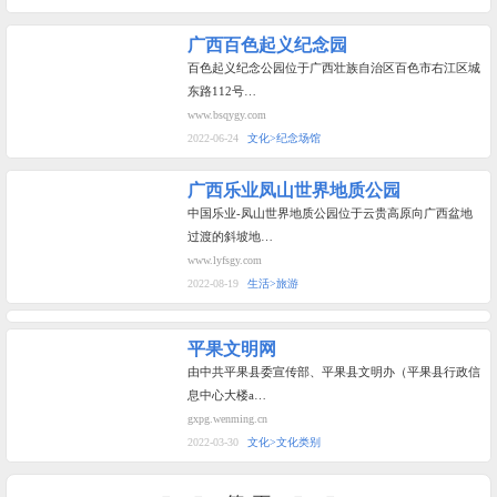
广西百色起义纪念园
百色起义纪念公园位于广西壮族自治区百色市右江区城
东路112号…
www.bsqygy.com
2022-06-24
文化>纪念场馆
广西乐业凤山世界地质公园
中国乐业-凤山世界地质公园位于云贵高原向广西盆地
过渡的斜坡地…
www.lyfsgy.com
2022-08-19
生活>旅游
平果文明网
由中共平果县委宣传部、平果县文明办（平果县行政信
息中心大楼a…
gxpg.wenming.cn
2022-03-30
文化>文化类别