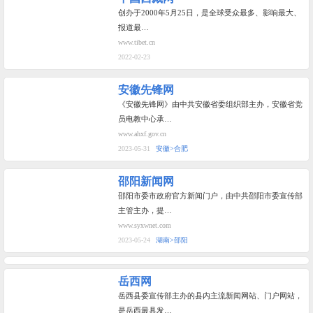
创办于2000年5月25日，是全球受众最多、影响最大、
报道最…
www.tibet.cn
2022-02-23
安徽先锋网
《安徽先锋网》由中共安徽省委组织部主办，安徽省党
员电教中心承…
www.ahxf.gov.cn
2023-05-31
安徽>合肥
邵阳新闻网
邵阳市委市政府官方新闻门户，由中共邵阳市委宣传部
主管主办，提…
www.syxwnet.com
2023-05-24
湖南>邵阳
岳西网
岳西县委宣传部主办的县内主流新闻网站、门户网站，
是岳西最具发…