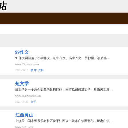
站
99作文
99作文网涵盖了小学作文、初中作文、高中作文、手抄报、读后感…
www.99zuowen.com
2021-06-18
教育>资料
短文学
短文学是一个原创文章的投稿网站，主打原创短篇文学，集伤感文章…
www.duanwenxue.com
2021-05-29
文学
江西灵山
上饶灵山国家级风景名胜区位于江西省上饶市广信区北部，距离广信…
www.zgjxls.com