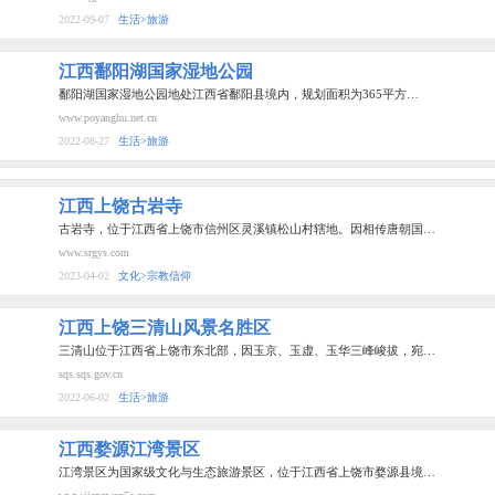
2022-09-07
生活>旅游
江西鄱阳湖国家湿地公园
鄱阳湖国家湿地公园地处江西省鄱阳县境内，规划面积为365平方…
www.poyanghu.net.cn
2022-08-27
生活>旅游
江西上饶古岩寺
古岩寺，位于江西省上饶市信州区灵溪镇松山村辖地。因相传唐朝国…
www.srgys.com
2023-04-02
文化>宗教信仰
江西上饶三清山风景名胜区
三清山位于江西省上饶市东北部，因玉京、玉虚、玉华三峰峻拔，宛…
sqs.sqs.gov.cn
2022-06-02
生活>旅游
江西婺源江湾景区
江湾景区为国家级文化与生态旅游景区，位于江西省上饶市婺源县境…