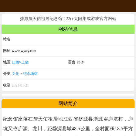
婺源詹天佑祖居纪念馆-122cc太阳集成游戏官方网站
网站信息
站名
网址
www.wyzty.com
地区
江西>上饶
语言
简体
分类
文化
>
纪念场馆
收录
2021-01-21
网站简介
纪念馆座落在詹天佑祖居地江西省婺源县浙源乡庐坑村，庐
坑又称庐源、龙川，距婺源县城48.5公里，全村面积18.5平方