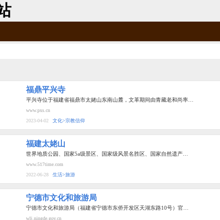
站
福鼎平兴寺
平兴寺位于福建省福鼎市太姥山东南山麓，文革期间由青藏老和尚率…
www.pxs.cn
2023-04-02
文化>宗教信仰
福建太姥山
世界地质公园、国家5a级景区、国家级风景名胜区、国家自然遗产…
www.517time.com
2022-06-28
生活>旅游
宁德市文化和旅游局
宁德市文化和旅游局（福建省宁德市东侨开发区天湖东路10号）官…
wlj.ningde.gov.cn