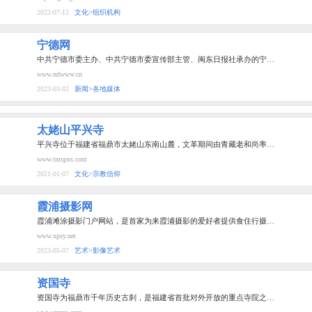
2022-07-12
文化>组织机构
宁德网
中共宁德市委主办、中共宁德市委宣传部主管、闽东日报社承办的宁…
www.ndwww.cn
2023-03-02
新闻>各地媒体
太姥山平兴寺
平兴寺位于福建省福鼎市太姥山东南山麓，文革期间由青藏老和尚率…
www.tmspxs.com
2021-01-07
文化>宗教信仰
霞浦摄影网
霞浦滩涂摄影门户网站，是首家为来霞浦摄影的爱好者提供食住行摄…
www.xpsy.net
2023-05-07
艺术>影像艺术
资国寺
资国寺为福鼎市千年历史古刹，是福建省首批对外开放的重点寺院之…