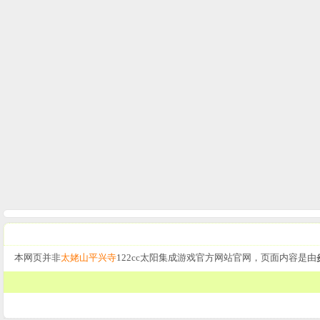
本网页并非
太姥山平兴寺
122cc太阳集成游戏官方网站官网，页面内容是由