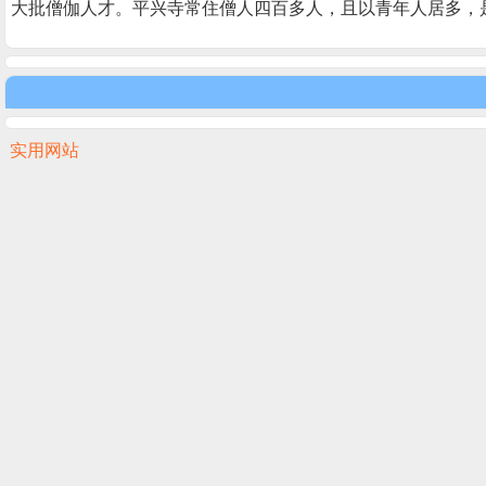
大批僧伽人才。平兴寺常住僧人四百多人，且以青年人居多，
实用网站