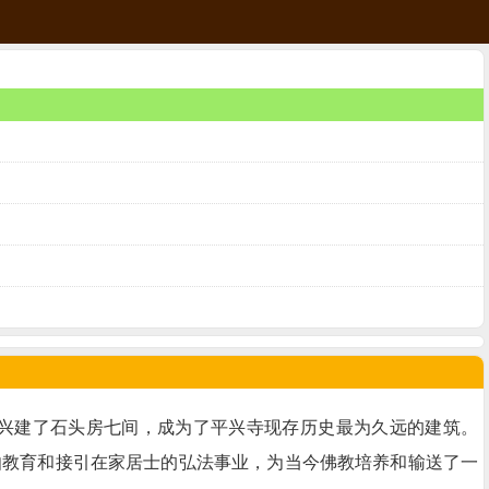
兴建了石头房七间，成为了平兴寺现存历史最为久远的建筑。
伽教育和接引在家居士的弘法事业，为当今佛教培养和输送了一