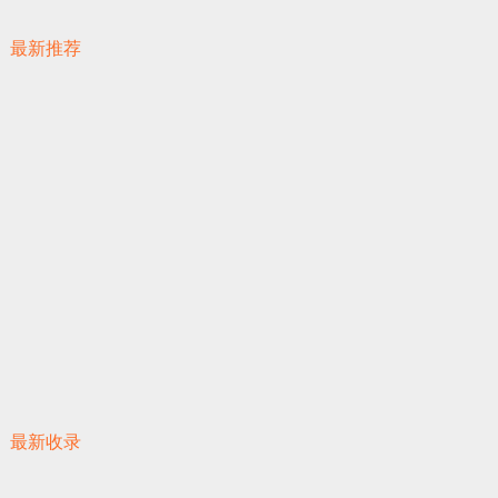
最新推荐
最新收录