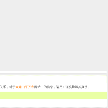
关系，对于
太姥山平兴寺
网站中的信息，请用户谨慎辨识其真伪。