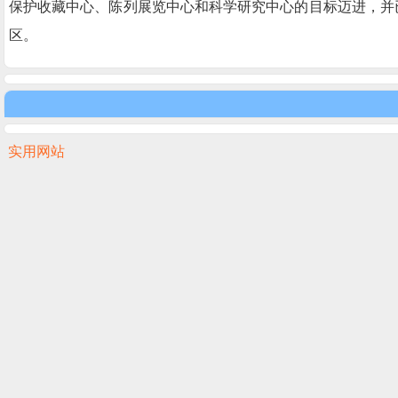
保护收藏中心、陈列展览中心和科学研究中心的目标迈进，并已先
区。
实用网站