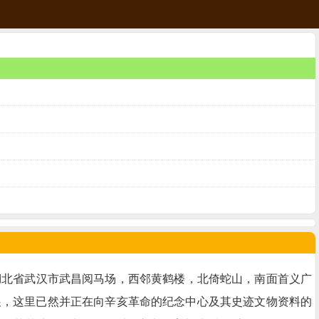
湖北省武汉市武昌阅马场，西邻黄鹤楼，北倚蛇山，南面首义广
和发展，这里已然并正在向辛亥革命的纪念中心及其史迹文物资料的