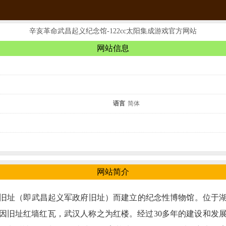
辛亥革命武昌起义纪念馆-122cc太阳集成游戏官方网站
网站信息
语言
简体
网站简介
旧址（即武昌起义军政府旧址）而建立的纪念性博物馆。位于
方米。因旧址红墙红瓦，武汉人称之为红楼。经过30多年的建设