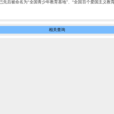
后被命名为“全国青少年教育基地”、“全国百个爱国主义教育示
相关查询