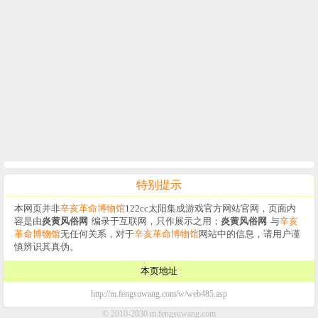
特别提示
本网页并非
辛亥革命博物馆
122cc太阳集成游戏官方网站官网，页面内
容是由
炎黄风俗网
编录于互联网，只作展示之用；
炎黄风俗网
与
辛亥
革命博物馆
无任何关系，对于
辛亥革命博物馆
网站中的信息，请用户谨
慎辨识其真伪。
本页地址
http://m.fengsuwang.com/w/web485.asp
© 2010-2030 m.fengsuwang.com