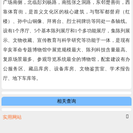
广场南侧，北临彭刘杨路，南抵张之洞路，东邻楚善街，西
靠体育街，是首义文化区的核心建筑，与鄂军都督府（红
楼）、孙中山铜像、拜将台、烈士祠牌坊等同处一条轴线。
设有1个序厅、5个基本陈列展厅和1个多功能展厅，集陈列展
示、文物收藏、宣传教育与科学研究等功能于一体，是现有
辛亥革命专题博物馆中展览规模最大、陈列科技含量最高、
复原场景最多、参观导览系统最全的博物馆，配套建设有办
公服务区、藏品库房、设备库房、文物鉴赏室、学术报告
厅、地下车库等。
相关查询
实用网站