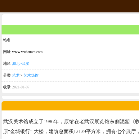
站名
网址
www.wuhanam.com
地区
湖北>武汉
分类
艺术
>
艺术场馆
收录
2021-01-07
武汉美术馆成立于1986年，原馆在老武汉展览馆东侧泥塑《
原“金城银行” 大楼，建筑总面积12139平方米，拥有七个展厅