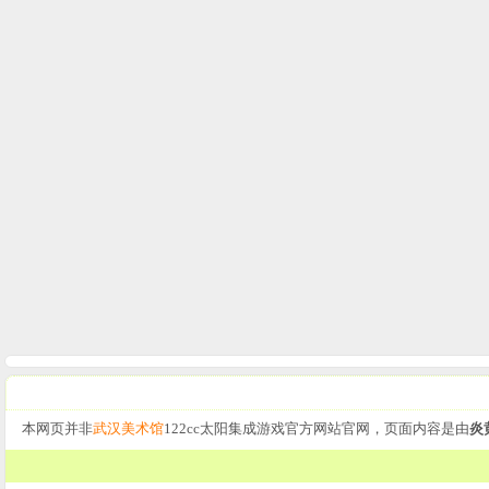
本网页并非
武汉美术馆
122cc太阳集成游戏官方网站官网，页面内容是由
炎