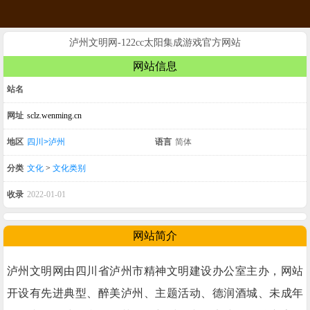
泸州文明网-122cc太阳集成游戏官方网站
网站信息
站名
网址
sclz.wenming.cn
地区
四川>泸州
语言
简体
分类
文化
>
文化类别
收录
2022-01-01
网站简介
泸州文明网由四川省泸州市精神文明建设办公室主办，网站
开设有先进典型、醉美泸州、主题活动、德润酒城、未成年