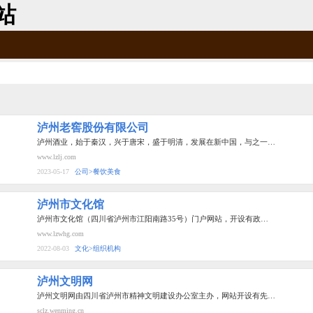
站
泸州老窖股份有限公司
泸州酒业，始于秦汉，兴于唐宋，盛于明清，发展在新中国，与之一…
www.lzlj.com
2023-05-17
公司>餐饮美食
泸州市文化馆
泸州市文化馆（四川省泸州市江阳南路35号）门户网站，开设有政…
www.lzwhg.com
2022-08-03
文化>组织机构
泸州文明网
泸州文明网由四川省泸州市精神文明建设办公室主办，网站开设有先…
sclz.wenming.cn