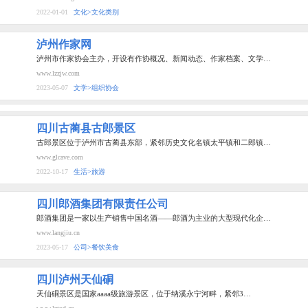
2022-01-01
文化>文化类别
泸州作家网
泸州市作家协会主办，开设有作协概况、新闻动态、作家档案、文学…
www.lzzjw.com
2023-05-07
文学>组织协会
四川古蔺县古郎景区
古郎景区位于泸州市古蔺县东部，紧邻历史文化名镇太平镇和二郎镇…
www.glcave.com
2022-10-17
生活>旅游
四川郎酒集团有限责任公司
郎酒集团是一家以生产销售中国名酒——郎酒为主业的大型现代化企…
www.langjiu.cn
2023-05-17
公司>餐饮美食
四川泸州天仙硐
天仙硐景区是国家aaaa级旅游景区，位于纳溪永宁河畔，紧邻3…