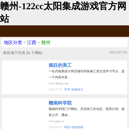
赣州-122cc太阳集成游戏官方网
站
地区分类
>
江西
> 赣州
2023-07-02
本区域下共有
21
个网站
疯狂的美工
一站式电商设计师店铺代码装修工具交流学习平台，是
一个内容丰富…
www.fkdmg.com
2023-07-02
艺术>绘画设计
赣南科学院
赣南科学院门户网站，开设有工作动态、院所介绍、政
务公开、通知…
www.gnas.cn
2023-06-24
科技>组织机构