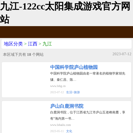
九江-122cc太阳集成游戏官方网
站
地区分类
>
江西
> 九江
2023-07-12
本区域下共有
18
个网站
中国科学院庐山植物园
中国科学院庐山植物园由老一辈著名的植物学家胡先
骕、秦仁昌、陈…
www.lsbg.cn
2023-07-12
生活>旅游
庐山白鹿洞书院
白鹿洞书院，位于江西省九江市庐山五老峰南麓，享
有“海内第一书…
www.lsbailu.com
2023-05-11
文化