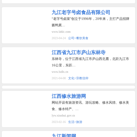
九江老字号卤食品有限公司
“老字号卤菜"创立于1996年，20年来，主打产品招牌
酱鸭累…
www.lzhlc.com
2023-04-24
公司>餐饮美食
江西省九江市庐山东林寺
东林寺，位于江西省九江市庐山西北麓，北距九江市
16公里，东距…
www.lsdls.cn
2021-04-08
文化>宗教信仰
江西修水旅游网
网站开设有旅游资讯、游玩攻略、修水风情、修水美
食、修水特产、…
lyw.xiushui.gov.cn
2023-02-16
生活>旅游
九江新闻网