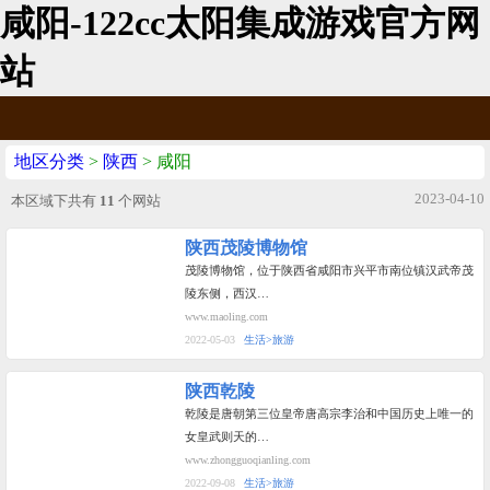
咸阳-122cc太阳集成游戏官方网
站
地区分类
>
陕西
> 咸阳
2023-04-10
本区域下共有
11
个网站
陕西茂陵博物馆
茂陵博物馆，位于陕西省咸阳市兴平市南位镇汉武帝茂
陵东侧，西汉…
www.maoling.com
2022-05-03
生活>旅游
陕西乾陵
乾陵是唐朝第三位皇帝唐高宗李治和中国历史上唯一的
女皇武则天的…
www.zhongguoqianling.com
2022-09-08
生活>旅游