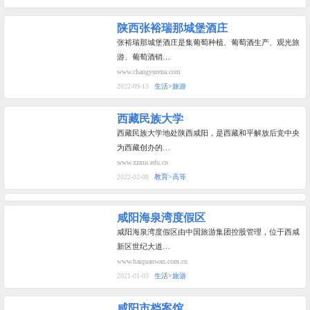
陕西张裕瑞那城堡酒庄
张裕瑞那城堡酒庄是集葡萄种植、葡萄酒生产、观光旅
游、葡萄酒销…
www.changyurena.com
2022-09-13
生活>旅游
西藏民族大学
西藏民族大学地处陕西咸阳，是西藏和平解放后党中央
为西藏创办的…
www.xzmu.edu.cn
2022-02-08
教育>高等
咸阳海泉湾度假区
咸阳海泉湾度假区由中国旅游集团控股管理，位于西咸
新区世纪大道…
www.haiquanwan.com.cn
2021-01-03
生活>旅游
咸阳市档案馆