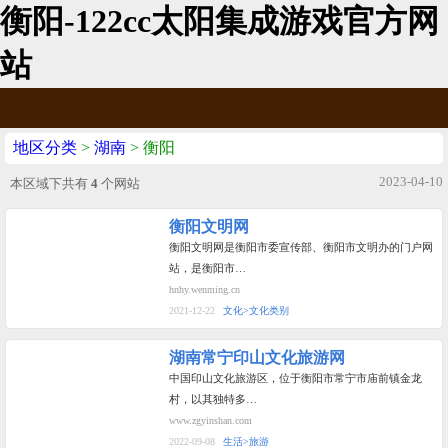
衡阳-122cc太阳集成游戏官方网
站
地区分类
>
湖南
> 衡阳
2023-04-10
本区域下共有
4
个网站
衡阳文明网
衡阳文明网是衡阳市委宣传部、衡阳市文明办的门户网
站，是衡阳市…
hnhy.wenming.cn
2021-12-22
文化>文化类别
湖南常宁印山文化旅游网
中国印山文化旅游区，位于衡阳市常宁市庙前镇金龙
村，以其独特多…
www.zgyinshan.com
2022-09-08
生活>旅游