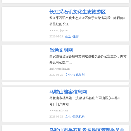
长江采石矶文化生态旅游区
长江采石矶文化生态旅游区位于安徽省马鞍山市西南5
公里处的长江…
www.csjfjq.com
2022-06-29
生活>旅游
当涂文明网
由安徽省当涂县精神文明建设委员会办公室主办，网站
开设有公益广…
ahdt.wenming.cn
2022-03-25
文化>文化类别
马鞍山档案信息网
马鞍山市档案馆 （安徽省马鞍山市雨山区永丰路66
号）门户网站…
www.masdaj.cn
2023-04-03
文化>组织机构
马鞍山市采石风景名胜区管理委员会