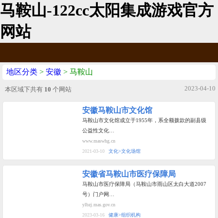
马鞍山-122cc太阳集成游戏官方
网站
地区分类
>
安徽
> 马鞍山
2023-04-10
本区域下共有
10
个网站
安徽马鞍山市文化馆
马鞍山市文化馆成立于1955年，系全额拨款的副县级
公益性文化…
www.maswhg.cn
2021-03-10
文化>文化场馆
安徽省马鞍山市医疗保障局
马鞍山市医疗保障局（马鞍山市雨山区太白大道2007
号）门户网…
ylbzj.mas.gov.cn
2023-03-16
健康>组织机构