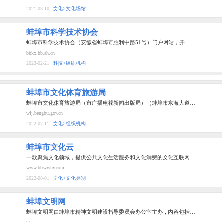
2021-03-10
文化>文化场馆
蚌埠市科学技术协会
蚌埠市科学技术协会（安徽省蚌埠市胜利中路51号）门户网站，开…
bbkx.bb.ah.cn
2023-02-21
科技>组织机构
蚌埠市文化体育旅游局
蚌埠市文化体育旅游局（市广播电视新闻出版局）（蚌埠市东海大道…
wlj.bengbu.gov.cn
2022-07-11
文化>组织机构
蚌埠市文化云
一款聚焦文化领域，提供公共文化生活服务和文化消费的文化互联网…
www.bbszwhy.com
2022-08-01
文化>文化类别
蚌埠文明网
蚌埠文明网由蚌埠市精神文明建设指导委员会办公室主办，内容包括…