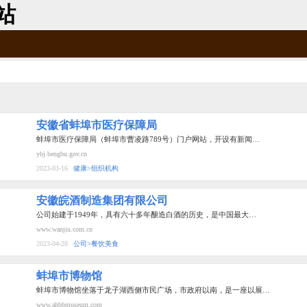
站
安徽省蚌埠市医疗保障局
蚌埠市医疗保障局（蚌埠市曹凌路789号）门户网站，开设有新闻…
ybj.bengbu.gov.cn
2023-03-16
健康>组织机构
安徽皖酒制造集团有限公司
公司始建于1949年，具有六十多年酿造白酒的历史，是中国最大…
www.wanjiu.com.cn
2023-04-28
公司>餐饮美食
蚌埠市博物馆
蚌埠市博物馆坐落于龙子湖西侧市民广场，市政府以南，是一座以展…
www.ahbbmuseum.com