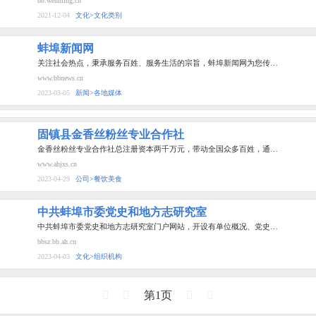
bb.wenming.cn
2021-12-04
文化>文化类别
蚌埠新闻网
关注社会热点，秉承服务百姓、服务生活的宗旨，蚌埠新闻网为您传…
www.bbnews.cn
2023-03-05
新闻>各地媒体
固镇县金香丝粉丝专业合作社
金香丝粉丝专业合作社总注册资本两千万元，带动全国众多百姓，通…
www.ahjxs.cn
2023-04-29
公司>餐饮美食
中共蚌埠市委党史和地方志研究室
中共蚌埠市委党史和地方志研究室门户网站，开设有单位概况、党史…
bbsz.bb.ah.cn
2023-04-03
文化>组织机构
第1页