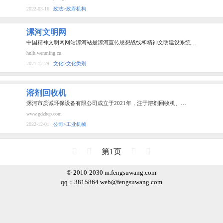
2022-03-16
政法>政府机构
漯河文明网
中国精神文明网网站漯河站是漯河宣传思想战线和精神文明建设系统…
hnlh.wenming.cn
2021-12-29
文化>文化类别
溶剂回收机
漯河市质诚环保设备有限公司成立于2021年，注于溶剂回收机、…
www.gdzhep.com
2022-12-01
公司>工业机械
第1页
© 2010-2030 m.fengsuwang.com
qq：3815864
web@fengsuwang.com