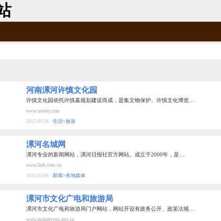
站
河南漯河许慎文化园
许慎文化园依托许慎墓规划建设而成，是集文物保护、许慎文化博览…
www.xswhy.com
2022-09-26
生活>旅游
漯河名城网
漯河专业的新闻网站，漯河日报社官方网站。成立于2000年，是…
www.lhrb.com.cn
2023-03-06
新闻>各地媒体
漯河市文化广电和旅游局
漯河市文化广电和旅游局门户网站，网站开设有政务公开、政策法规…
www.luohelvyou.gov.cn