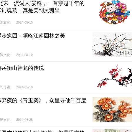
“北宋一流词人”晏殊，一首穿越千年的
宋词魂韵，真是美到灵魂里
统文化
2024-05-10
漫步豫园，领略江南园林之美
筑文化
2024-05-10
南岳衡山神龙的传说
间传说
2024-05-10
辛弃疾的《青玉案》，众里寻他千百度
统文化
2024-04-26