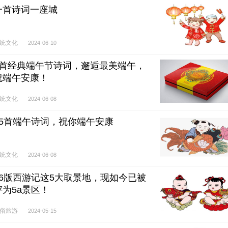
一首诗词一座城
统文化
2024-06-10
6首经典端午节诗词，邂逅最美端午，
祝端午安康！
统文化
2024-06-08
15首端午诗词，祝你端午安康
统文化
2024-06-08
86版西游记这5大取景地，现如今已被
评为5a景区！
俗旅游
2024-05-15