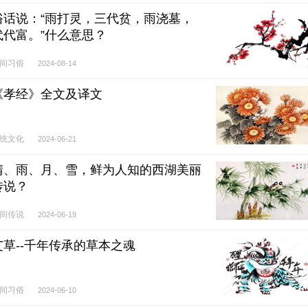
俗话说：“雨打灵，三代贫，雨浇墓，
代代富。”什么意思？
间习俗
2024-08-14
《孝经》全文及译文
统文化
2024-06-21
晴、雨、月、雪，鲜为人知的西湖美丽
传说？
间传说
2024-06-19
艾草--千年传承的草本之魂
间习俗
2024-06-10