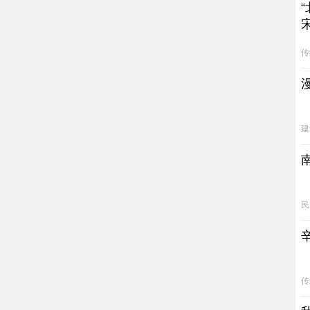
传
建
民
传