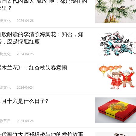
我国古代的四大“流放”地，都是现在的
哪里？
统文化
2024-04-26
百般耐读的李清照海棠花：知否，知
否，应是绿肥红瘦
统文化
2024-04-25
《木兰花》：红杏枝头春意闹
统文化
2024-04-24
三月十六是什么日子?
教节日
2024-04-24
一代画竹大师郑板桥与他的爱竹故事