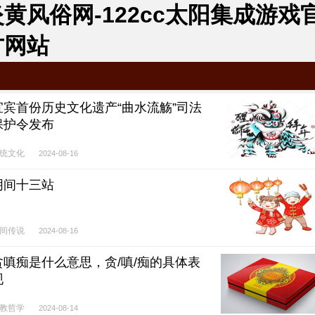
炎黄风俗网-122cc太阳集成游戏
方网站
宜宾首份历史文化遗产“曲水流觞”司法
保护令发布
统文化
2024-08-16
阴间十三站
间传说
2024-08-16
贪嗔痴是什么意思，贪/嗔/痴的具体表
现
教哲学
2024-08-14