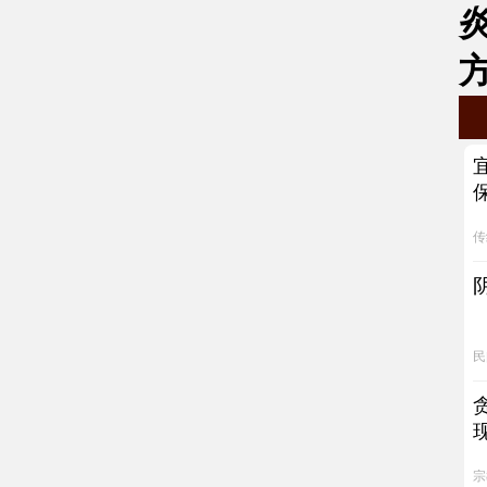
传
民
宗