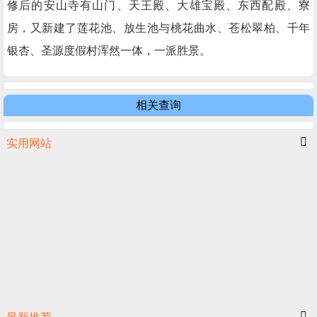
修后的安山寺有山门、天王殿、大雄宝殿、东西配殿、寮
房，又新建了莲花池、放生池与桃花曲水、苍松翠柏、千年
银杏、圣源度假村浑然一体，一派胜景。
相关查询
实用网站