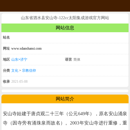
山东省泗水县安山寺-122cc太阳集成游戏官方网站
网站信息
站名
网址
www.sdanshansi.com
地区
山东>济宁
语言
简体
分类
文化
>
宗教信仰
收录
2021-05-08
网站简介
安山寺始建于唐贞观二十三年（公元649年），原名安山涌泉
寺（因寺旁有涌珠泉而故名）。2003年安山寺进行重修，重