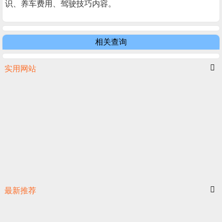
识、养车费用、驾驶技巧内容。
相关查询
实用网站
最新推荐