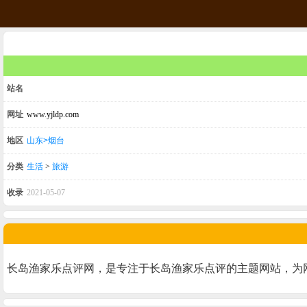
站名
网址
www.yjldp.com
地区
山东>烟台
分类
生活
>
旅游
收录
2021-05-07
长岛渔家乐点评网，是专注于长岛渔家乐点评的主题网站，为