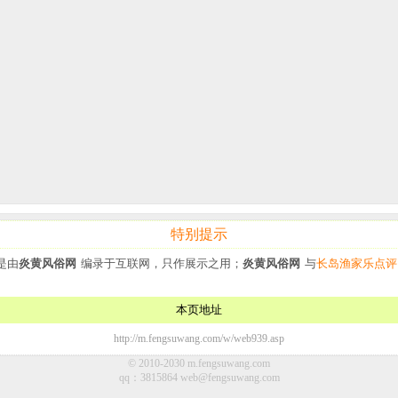
特别提示
是由
炎黄风俗网
编录于互联网，只作展示之用；
炎黄风俗网
与
长岛渔家乐点评
本页地址
http://m.fengsuwang.com/w/web939.asp
© 2010-2030 m.fengsuwang.com
qq：3815864
web@fengsuwang.com