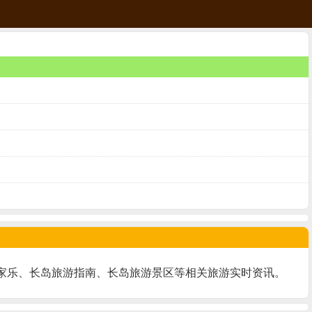
家乐、长岛旅游指南、长岛旅游景区等相关旅游实时资讯。