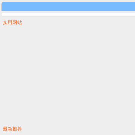
实用网站
最新推荐