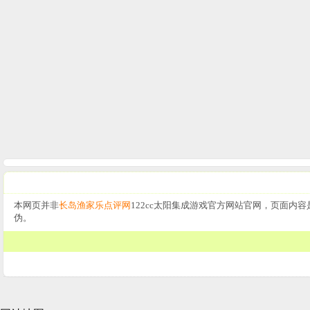
本网页并非
长岛渔家乐点评网
122cc太阳集成游戏官方网站官网，页面内容
伪。