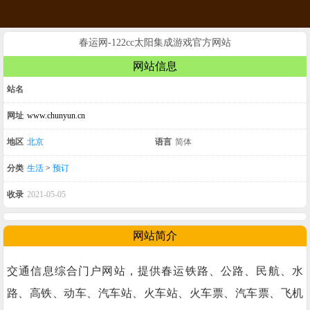
春运网-122cc太阳集成游戏官方网站
网站信息
站名
网址
www.chunyun.cn
地区
北京
语言
简体
分类
生活
>
预订
收录
2021-05-05
网站简介
交通信息综合门户网站，提供春运铁路、公路、民航、水
路、高铁、动车、汽车站、火车站、火车票、汽车票、飞机