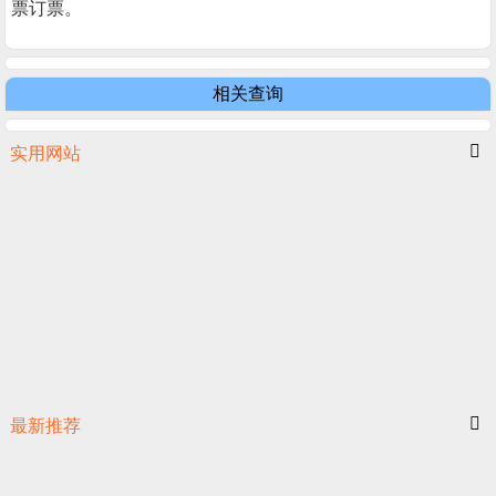
票订票。
相关查询
实用网站
最新推荐