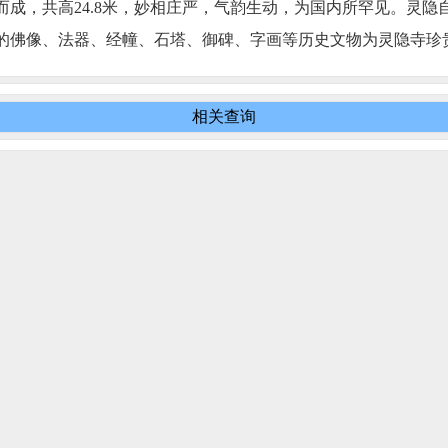
成，共高24.8米，妙相庄严，气韵生动，为国内所罕见。灵
的佛像、法器、经幢、石塔、御碑、字画等历史文物为灵隐寺珍
相关查询