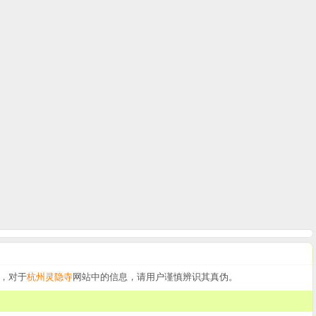
，对于
杭州灵隐寺
网站中的信息，请用户谨慎辨识其真伪。