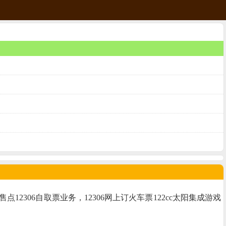
2306自取票业务，12306网上订火车票122cc太阳集成游戏