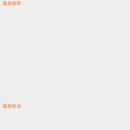
最新推荐
最新收录