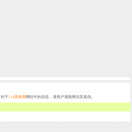
，对于
114票务网
网站中的信息，请用户谨慎辨识其真伪。