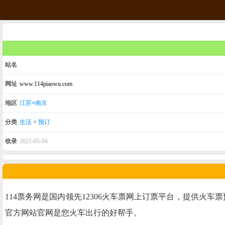
站名
网址
www.114piaowu.com
地区
江苏>南京
分类
生活
>
预订
收录
2021-05-04
114票务网是国内领先12306火车票网上订票平台，提供火车票
官方网站官网是您火车出行的好帮手。