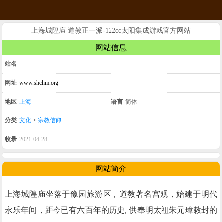
上海城隍庙 道教正一派-122cc太阳集成游戏官方网站
网站信息
站名
网址
www.shchm.org
地区
上海
语言
简体
分类
文化
>
宗教信仰
收录
2021-04-28
网站简介
上海城隍庙坐落于豫园旅游区，道教著名宫观，始建于明代
永乐年间，距今已有六百年的历史, 供奉明太祖朱元璋敕封的