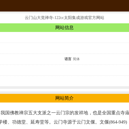
云门山大觉禅寺-122cc太阳集成游戏官方网站
网站信息
语言
简体
网站简介
我国佛教禅宗五大支派之一云门宗的发祥地，也是全国重点寺庙之一
、功德堂、延寿堂等。云门寺源于云门文偃。文偃(864-949)