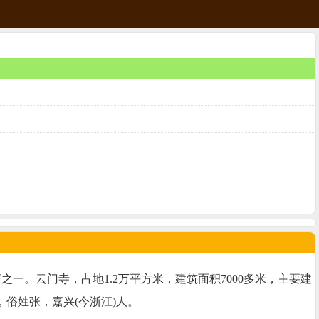
。云门寺，占地1.2万平方米，建筑面积7000多米，主要建
，俗姓张，嘉兴(今浙江)人。