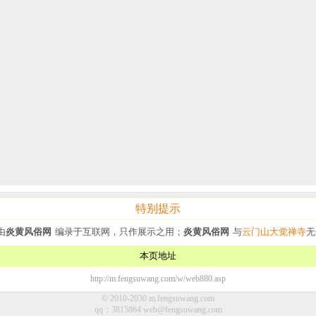
特别提示
由
炎黄风俗网
编录于互联网，只作展示之用；
炎黄风俗网
与
云门山大觉禅寺
无
本页地址
http://m.fengsuwang.com/w/web880.asp
© 2010-2030 m.fengsuwang.com
qq：3815864
web@fengsuwang.com