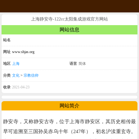
上海静安寺-122cc太阳集成游戏官方网站
网站信息
站名
网址
www.shjas.org
地区
上海
语言
简体
分类
文化
>
宗教信仰
收录
2021-04-23
网站简介
静安寺，又称静安古寺，位于上海市静安区，其历史相传最
早可追溯至三国孙吴赤乌十年（247年），初名沪渎重玄寺。