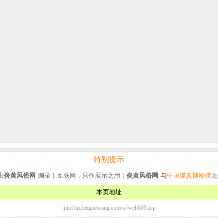
特别提示
由
炎黄风俗网
编录于互联网，只作展示之用；
炎黄风俗网
与
中国煤炭博物馆
无
本页地址
http://m.fengsuwang.com/w/web669.asp