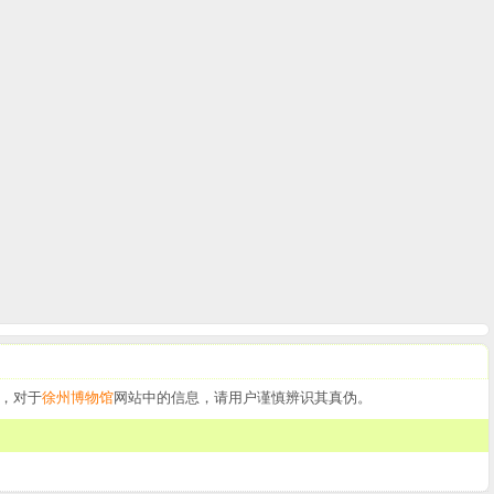
，对于
徐州博物馆
网站中的信息，请用户谨慎辨识其真伪。