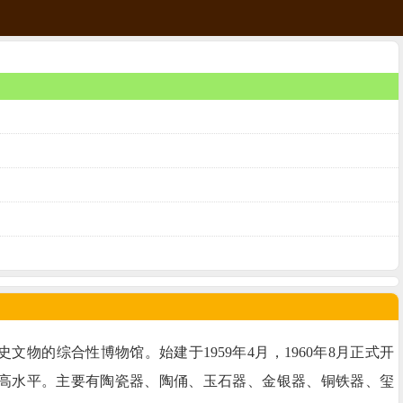
的综合性博物馆。始建于1959年4月，1960年8月正式开
高水平。主要有陶瓷器、陶俑、玉石器、金银器、铜铁器、玺