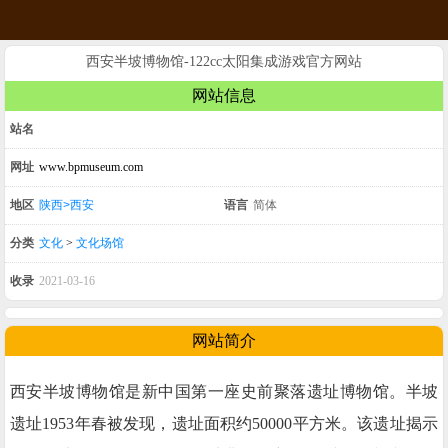
西安半坡博物馆-122cc太阳集成游戏官方网站
网站信息
站名
网址
www.bpmuseum.com
地区
陕西>西安
语言
简体
分类
文化
>
文化场馆
收录
2021-03-16
网站简介
西安半坡博物馆是新中国第一座史前聚落遗址博物馆。半坡
遗址1953年春被发现，遗址面积约50000平方米。该遗址揭示