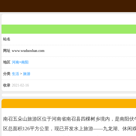
站名
网址
www.wuduoshan.com
地区
河南>南阳
分类
生活
>
旅游
收录
2021-02-16
南召五朵山旅游区位于河南省南召县四棵树乡境内，是南阳伏牛
区总面积126平方公里，现已开发水上旅游——九龙湖、休