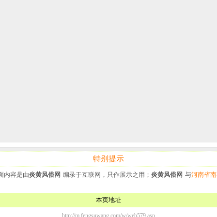
特别提示
页面内容是由
炎黄风俗网
编录于互联网，只作展示之用；
炎黄风俗网
与
河南省南
本页地址
http://m.fengsuwang.com/w/web579.asp