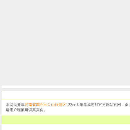
本网页并非
河南省南召五朵山旅游区
122cc太阳集成游戏官方网站官网，
请用户谨慎辨识其真伪。