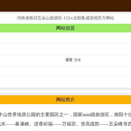
河南省南召五朵山旅游区-122cc太阳集成游戏官方网站
网站信息
语言
简体
网站简介
山世界地质公园的主要园区之一，国家aaaa级旅游区，南阳
闲戏水——暴瀑峡、进香祈福——万福宫、登高揽胜——五朵峰等