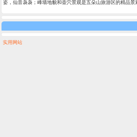
姿，仙音袅袅；峰墙地貌和壶穴景观是五朵山旅游区的精品景
实用网站