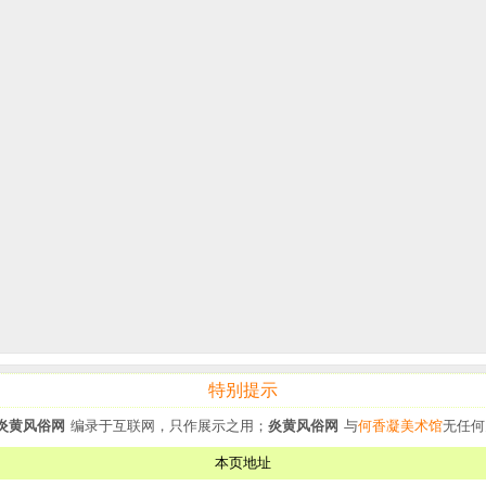
特别提示
炎黄风俗网
编录于互联网，只作展示之用；
炎黄风俗网
与
何香凝美术馆
无任何
本页地址