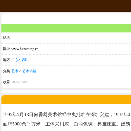
站名
网址
www.hxnart.org.cn
地区
广东>深圳
分类
艺术
>
艺术场馆
收录
2021-02-02
1995年5月13日何香凝美术馆经中央批准在深圳兴建，19
面积5000余平方米，主体采用灰、白两色调，典雅庄重。