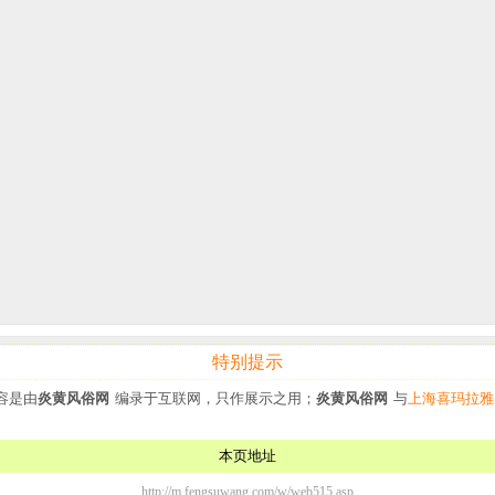
特别提示
容是由
炎黄风俗网
编录于互联网，只作展示之用；
炎黄风俗网
与
上海喜玛拉雅
本页地址
http://m.fengsuwang.com/w/web515.asp