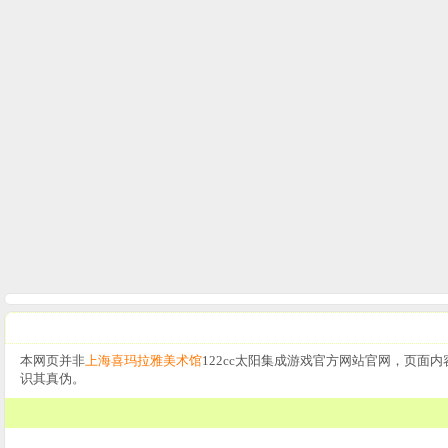
本网页并非
上海喜玛拉雅美术馆
122cc太阳集成游戏官方网站官网，页面内
识其真伪。