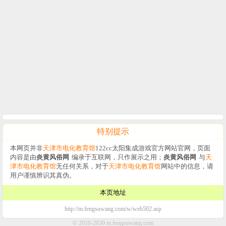
特别提示
本网页并非
天津市电化教育馆
122cc太阳集成游戏官方网站官网，页面
内容是由
炎黄风俗网
编录于互联网，只作展示之用；
炎黄风俗网
与
天
津市电化教育馆
无任何关系，对于
天津市电化教育馆
网站中的信息，请
用户谨慎辨识其真伪。
本页地址
http://m.fengsuwang.com/w/web502.asp
© 2010-2030 m.fengsuwang.com