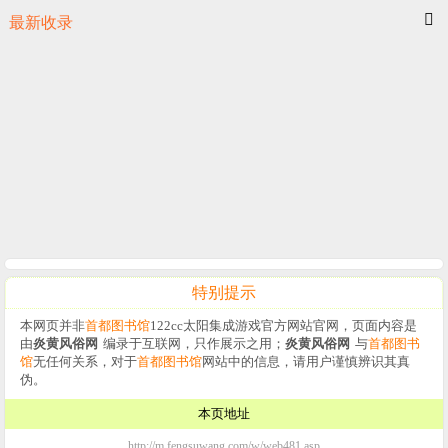
最新收录
特别提示
本网页并非
首都图书馆
122cc太阳集成游戏官方网站官网，页面内容是
由
炎黄风俗网
编录于互联网，只作展示之用；
炎黄风俗网
与
首都图书
馆
无任何关系，对于
首都图书馆
网站中的信息，请用户谨慎辨识其真
伪。
本页地址
http://m.fengsuwang.com/w/web481.asp