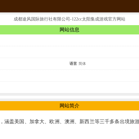
成都途风国际旅行社有限公司-122cc太阳集成游戏官方网站
网站信息
语言
简体
网站简介
，涵盖美国、加拿大、欧洲、澳洲、新西兰等三千多条出境旅