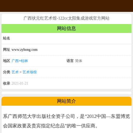
广西状元红艺术馆-122cc太阳集成游戏官方网站
网站信息
站名
网址
www.zyhong.com
地区
广西>桂林
语言
简体
分类
艺术
>
艺术场馆
收录
2021-01-21
网站简介
系广西师范大学出版社全资子公司，是“2012中国—东盟博览
会国家政要及贵宾指定纪念品”的唯一供应商。