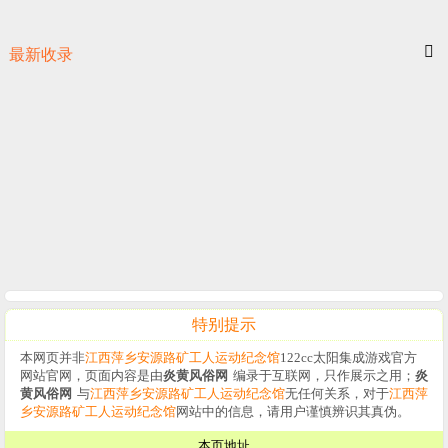
最新收录
特别提示
本网页并非
江西萍乡安源路矿工人运动纪念馆
122cc太阳集成游戏官方
网站官网，页面内容是由
炎黄风俗网
编录于互联网，只作展示之用；
炎
黄风俗网
与
江西萍乡安源路矿工人运动纪念馆
无任何关系，对于
江西萍
乡安源路矿工人运动纪念馆
网站中的信息，请用户谨慎辨识其真伪。
本页地址