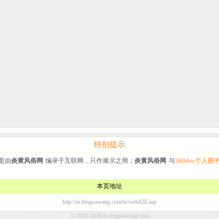
特别提示
是由
炎黄风俗网
编录于互联网，只作展示之用；
炎黄风俗网
与
360doc个人图
本页地址
http://m.fengsuwang.com/w/web428.asp
© 2010-2030 m.fengsuwang.com