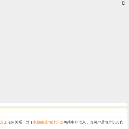
园
无任何关系，对于
抚顺皇家海洋乐园
网站中的信息，请用户谨慎辨识其真