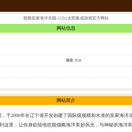
抚顺皇家海洋乐园-122cc太阳集成游戏官方网站
网站信息
语言
简体
网站简介
团，于2006年在辽宁省开发创建了国际级规模和水准的皇家海
到这里，让你身处陆地也能领略海洋美妙风光，与神秘的海洋