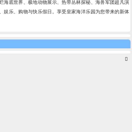
烂海底世界、极地动物展示、热带丛林探秘、海兽军团超凡演
、娱乐、购物与快乐假日。享受皇家海洋乐园为您带来的新体