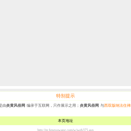
特别提示
是由
炎黄风俗网
编录于互联网，只作展示之用；
炎黄风俗网
与
西双版纳法住禅
本页地址
http://m.fengsuwang.com/w/web375.asp