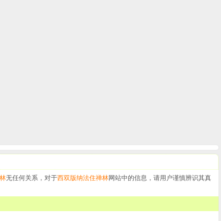
林
无任何关系，对于
西双版纳法住禅林
网站中的信息，请用户谨慎辨识其真