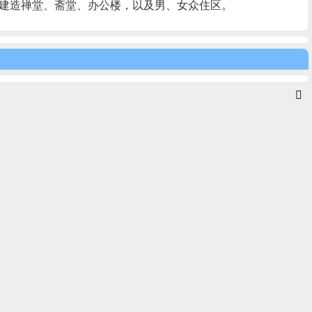
地建造禅堂、斋堂、办公楼，以及男、女众住区。