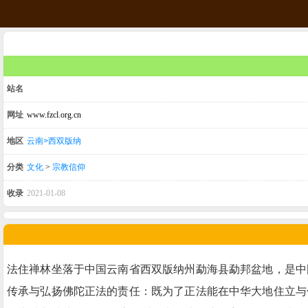
站名
网址
www.fzcl.org.cn
地区
云南>西双版纳
分类
文化
>
宗教信仰
收录
2021-01-08
法住禅林坐落于中国云南省西双版纳州勐海县勐邦盆地，是中
传承与弘扬佛陀正法的责任：既为了正法能在中华大地住立与