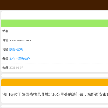
站名
网址
www.famensi.com
地区
陕西>宝鸡
分类
文化
>
宗教信仰
收录
2021-01-07
法门寺位于陕西省扶风县城北10公里处的法门镇，东距西安市1