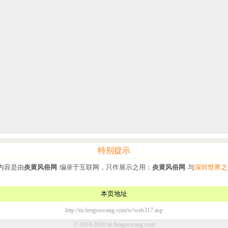
特别提示
面内容是由
炎黄风俗网
编录于互联网，只作展示之用；
炎黄风俗网
与
深圳世界之
本页地址
http://m.fengsuwang.com/w/web317.asp
© 2010-2030 m.fengsuwang.com