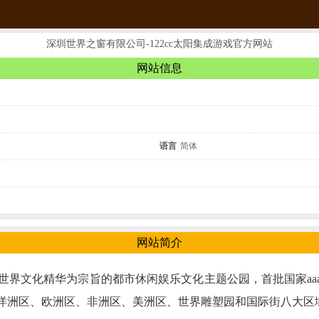
深圳世界之窗有限公司-122cc太阳集成游戏官方网站
网站信息
语言
简体
网站简介
文化精华为宗旨的都市休闲娱乐文化主题公园，首批国家aaaa
大洋洲区、欧洲区、非洲区、美洲区、世界雕塑园和国际街八大区