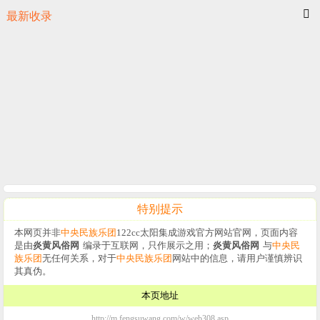
最新收录
特别提示
本网页并非
中央民族乐团
122cc太阳集成游戏官方网站官网，页面内容
是由
炎黄风俗网
编录于互联网，只作展示之用；
炎黄风俗网
与
中央民
族乐团
无任何关系，对于
中央民族乐团
网站中的信息，请用户谨慎辨识
其真伪。
本页地址
http://m.fengsuwang.com/w/web308.asp