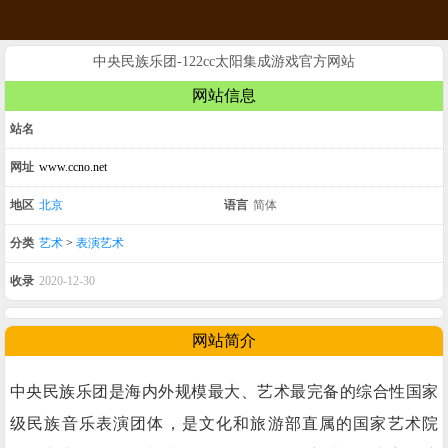
中央民族乐团-122cc太阳集成游戏官方网站
网站信息
站名
网址
www.ccno.net
地区
北京
语言
简体
分类
艺术
>
表演艺术
收录
2020-12-30
网站简介
中央民族乐团是海内外规模最大、艺术最完备的综合性国家
级民族音乐表演团体，是文化和旅游部直属的国家艺术院