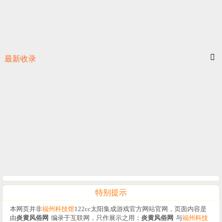
最新收录
特别提示
本网页并非
福州科技馆
122cc太阳集成游戏官方网站官网，页面内容是
由
炎黄风俗网
编录于互联网，只作展示之用；
炎黄风俗网
与
福州科技