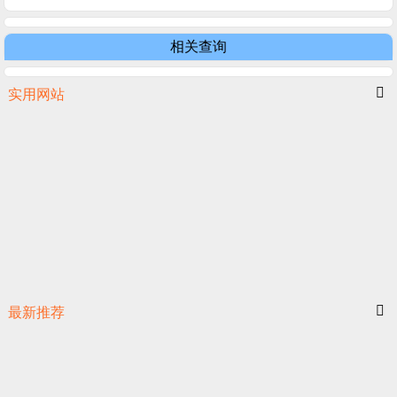
相关查询
实用网站
最新推荐