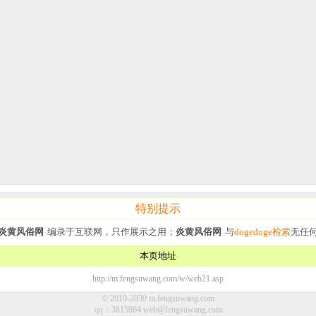
特别提示
炎黄风俗网
编录于互联网，只作展示之用；
炎黄风俗网
与
dogedoge检索
无任
本页地址
http://m.fengsuwang.com/w/web21.asp
© 2010-2030 m.fengsuwang.com
qq：3815864
web@fengsuwang.com