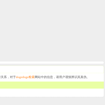
何关系，对于
dogedoge检索
网站中的信息，请用户谨慎辨识其真伪。