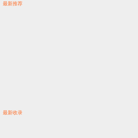
最新推荐
最新收录