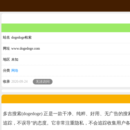
站名
dogedoge检索
网址
www.dogedoge.com
地区
未知
分类
网络
收录
2020-09-24
无法访问
多吉搜索(dogedoge) 正是一款干净、纯粹、好用、无广告
追踪，不误导”的态度。它非常注重隐私，不会追踪收集用户