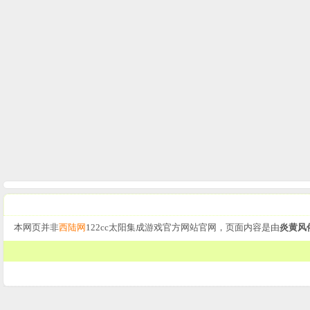
本网页并非
西陆网
122cc太阳集成游戏官方网站官网，页面内容是由
炎黄风