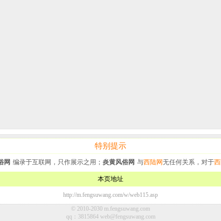
特别提示
俗网
编录于互联网，只作展示之用；
炎黄风俗网
与
西陆网
无任何关系，对于
西
本页地址
http://m.fengsuwang.com/w/web115.asp
© 2010-2030 m.fengsuwang.com
qq：3815864
web@fengsuwang.com