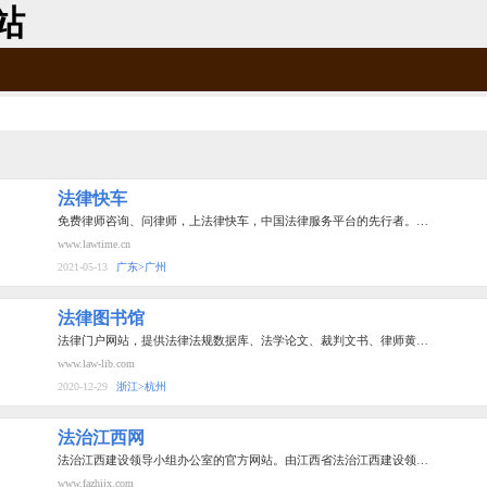
站
法律快车
免费律师咨询、问律师，上法律快车，中国法律服务平台的先行者。…
www.lawtime.cn
2021-05-13
广东>广州
法律图书馆
法律门户网站，提供法律法规数据库、法学论文、裁判文书、律师黄…
www.law-lib.com
2020-12-29
浙江>杭州
法治江西网
法治江西建设领导小组办公室的官方网站。由江西省法治江西建设领…
www.fazhijx.com